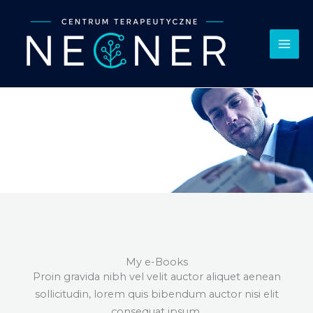
Przejdź
Mai
do
Men
treści
Steven's e-Books
My e-Books
Proin gravida nibh vel velit auctor aliquet aenean
sollicitudin, lorem quis bibendum auctor nisi elit
consequat ipsum.