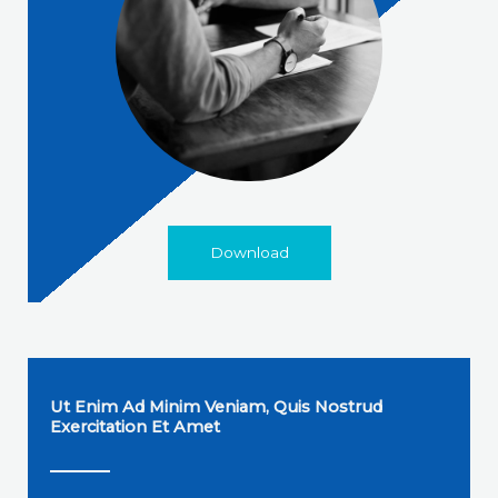
Download
Ut Enim Ad Minim Veniam, Quis Nostrud
Exercitation Et Amet