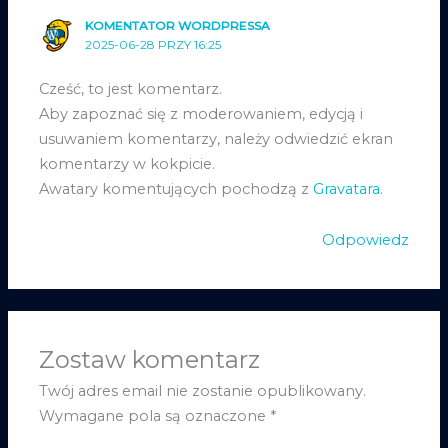
KOMENTATOR WORDPRESSA
2025-06-28 PRZY 16:25
Cześć, to jest komentarz.
Aby zapoznać się z moderowaniem, edycją i
usuwaniem komentarzy, należy odwiedzić ekran
komentarzy w kokpicie.
Awatary komentujących pochodzą z
Gravatara
.
Odpowiedz
Zostaw komentarz
Twój adres email nie zostanie opublikowany.
Wymagane pola są oznaczone
*